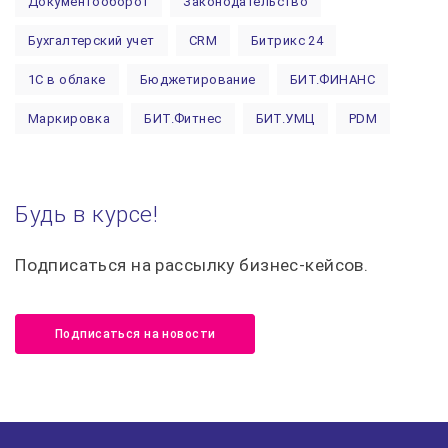
Документооборот
Законодательство
Бухгалтерский учет
CRM
Битрикс 24
1С в облаке
Бюджетирование
БИТ.ФИНАНС
Маркировка
БИТ.Фитнес
БИТ.УМЦ
PDM
Автоматизация строительства
1С:Предприятие
Курсы 1С
МСФО
1С:Управление торговлей
Будь в курсе!
1С:Управление холдингом
Финансовый учет
Подписаться на рассылку бизнес-кейсов.
Управленческий учет
Лицензии 1С
Поддержка 1С
1С:Управление нашей фирмой 8
БИТ.ТЕЛЕФОНИЯ
Подписаться на новости
ИТС
Сервисы 1С
БИТ.СТРОИТЕЛЬСТВО
Налоговый вычет
НДФЛ
БИТ.Управление медицинским центром