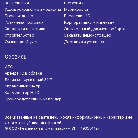
Мобильное приложение
Складской учет
Все решения
Все услуги
Здравоохранение и медицина
Маркировка
Маркировка 1С
Маркировка обуви
Производство
Внедрение 1С
Розничная торговля
Корпоративным клиентам
Налоговый учет
Управление персоналом
Складская логистика
Электронный документооборот
Строительство
Заказать демонстрацию
Автоматизация склада
Закупки
Финансовый учет
Доставка и установка
Бухгалтерская отчетность
Регламентированный учет
Сервисы
Оперативный учет
ЭТК
БИТ.Айболит
ИТС
1С-Битрикс
Фармацевтическая отрасль
Аренда 1С в облаке
Линия консультаций 24/7
1С:Розница
Справочный центр
Калькулятор НДС
1С:Зарплата и кадры государственного учреждения
Производственный календарь
ФСС
ЖКХ
БИТ.ЖКХ
Управляющие компании
Все указанные на сайте цены носят информационный характер и не
БИТ.Бизнес-Анализ
являются публичной офертой
© ООО «Реальная автоматизация», УНП 193654124
Автоматизация медицинского центра
БИТ.Медицина