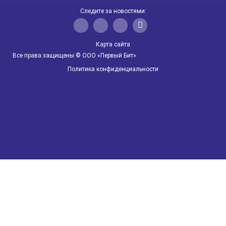
1С:Управление автотранспортом
БИТ.CRM
Следите за новостями:
Электронные больничные
Карта сайта
Автоматизация сельского хозяйства
Все права защищены © ООО «Первый Бит»
Политика конфиденциальности
БИТ.Мобильное взыскание
БИТ.Управление задолженностью
Qlik Sense
IT
Прослеживаемость товаров
1С:Управление производственным предприятием
ФГИС "МЕРКУРИЙ"
1С:ERP Агропромышленный комплекс 2
Автоматизация компаний фарминдустрии
QlikView
БИТ:Коннектор
ЕГАИС