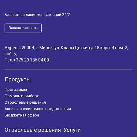
Налоговая проверка
Налоговая отчётность
Бесплатная линия консультаций 24/7
Уроки программистов
Обучение 1С
Заказать звонок
Управление задолженностью
Шпаргалка для бухгалтера
WMS
Адрес: 220004, г. Минск, ул. Клары Цеткин д.18 корп. 4 пом. 2,
каб. 5,
Управление складом
1С:Фитнес клуб
Тел:
+375 29 186 04 00
Автоматизация салона красоты
Маркировка лекарственных препаратов
1С-ЭДО
Продукты
Программы
Расчет зарплаты
Учет готовой продукции
Помощь в выборе
Инвентаризация
RFID
Отраслевые решения
Акции и специальные предложения
1C:Комплексная автоматизация
Работа с клиентами
Бюджетная сфера
Управление запасами
Удаленная работа
Отраслевые решения
Услуги