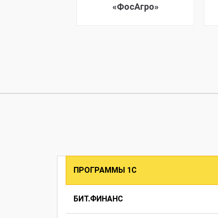
«ФосАгро»
ПРОГРАММЫ 1C
БИТ.ФИНАНС