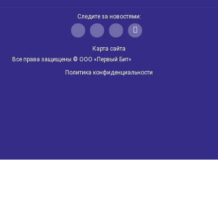
1С:Управление автотранспортом
БИТ.CRM
Следите за новостями:
Электронные больничные
Карта сайта
Автоматизация сельского хозяйства
Все права защищены © ООО «Первый Бит»
Политика конфиденциальности
БИТ.Мобильное взыскание
БИТ.Управление задолженностью
Qlik Sense
IT
Прослеживаемость товаров
1С:Управление производственным предприятием
ФГИС "МЕРКУРИЙ"
1С:ERP Агропромышленный комплекс 2
Автоматизация компаний фарминдустрии
QlikView
БИТ:Коннектор
ЕГАИС