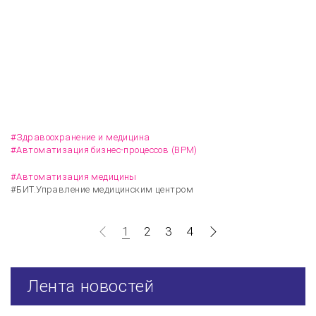
Интеграция БИТ.УМЦ с лабораторией «Инвитро»
ускорила получение результатов анализов
пациентов в 1,5 раза в медценте «НовоМед»
#Здравоохранение и медицина
#Автоматизация бизнес-процессов (BPM)
#Автоматизация медицины
#БИТ.Управление медицинским центром
1
2
3
4
Лента новостей