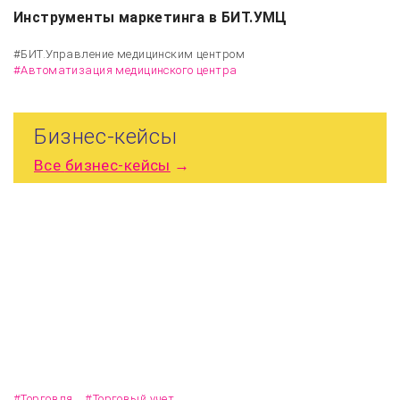
Инструменты маркетинга в БИТ.УМЦ
#БИТ.Управление медицинским центром
#Автоматизация медицинского центра
Бизнес-кейсы
Все
бизнес-кейсы
→
Переход на «1С:Управление торговлей 3.0»
сократил затраты и повысил эффективность сети
магазинов «Модный шаг» в Астане
#Торговля
#Торговый учет