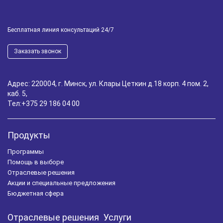
Налоговая проверка
Налоговая отчётность
Бесплатная линия консультаций 24/7
Уроки программистов
Обучение 1С
Заказать звонок
Управление задолженностью
Шпаргалка для бухгалтера
WMS
Адрес: 220004, г. Минск, ул. Клары Цеткин д.18 корп. 4 пом. 2,
каб. 5,
Управление складом
1С:Фитнес клуб
Тел:
+375 29 186 04 00
Автоматизация салона красоты
Маркировка лекарственных препаратов
1С-ЭДО
Продукты
Программы
Расчет зарплаты
Учет готовой продукции
Помощь в выборе
Инвентаризация
RFID
Отраслевые решения
Акции и специальные предложения
1C:Комплексная автоматизация
Работа с клиентами
Бюджетная сфера
Управление запасами
Удаленная работа
Отраслевые решения
Услуги