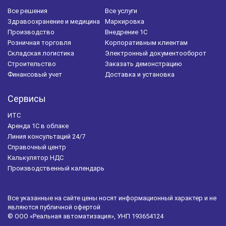
Мобильное приложение
Складской учет
Все решения
Все услуги
Здравоохранение и медицина
Маркировка
Маркировка 1С
Маркировка обуви
Производство
Внедрение 1С
Розничная торговля
Корпоративным клиентам
Налоговый учет
Управление персоналом
Складская логистика
Электронный документооборот
Строительство
Заказать демонстрацию
Автоматизация склада
Закупки
Финансовый учет
Доставка и установка
Бухгалтерская отчетность
Регламентированный учет
Сервисы
Оперативный учет
ЭТК
БИТ.Айболит
ИТС
1С-Битрикс
Фармацевтическая отрасль
Аренда 1С в облаке
Линия консультаций 24/7
1С:Розница
Справочный центр
Калькулятор НДС
1С:Зарплата и кадры государственного учреждения
Производственный календарь
ФСС
ЖКХ
БИТ.ЖКХ
Управляющие компании
Все указанные на сайте цены носят информационный характер и не
БИТ.Бизнес-Анализ
являются публичной офертой
© ООО «Реальная автоматизация», УНП 193654124
Автоматизация медицинского центра
БИТ.Медицина