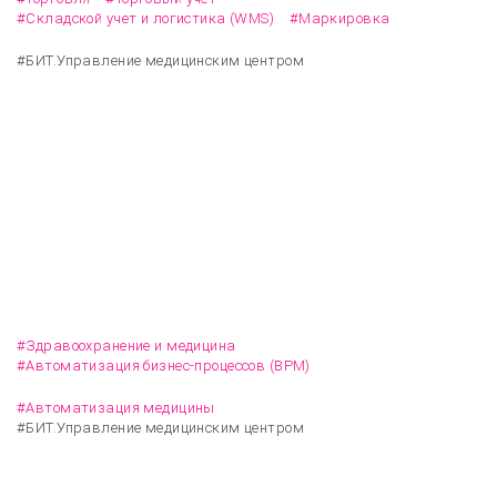
#Складской учет и логистика (WMS)
#Маркировка
#БИТ.Управление медицинским центром
Внедрение единой информационной системы в
клинике эстетической медицины в Санкт-
Петербурге
#Здравоохранение и медицина
#Автоматизация бизнес-процессов (BPM)
#Автоматизация медицины
#БИТ.Управление медицинским центром