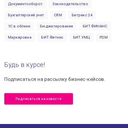
Документооборот
Законодательство
Бухгалтерский учет
CRM
Битрикс 24
1С в облаке
Бюджетирование
БИТ.ФИНАНС
Маркировка
БИТ.Фитнес
БИТ.УМЦ
PDM
Автоматизация строительства
1С:Предприятие
Курсы 1С
МСФО
1С:Управление торговлей
Будь в курсе!
1С:Управление холдингом
Финансовый учет
Подписаться на рассылку бизнес-кейсов.
Управленческий учет
Лицензии 1С
Поддержка 1С
1С:Управление нашей фирмой 8
БИТ.ТЕЛЕФОНИЯ
Подписаться на новости
ИТС
Сервисы 1С
БИТ.СТРОИТЕЛЬСТВО
Налоговый вычет
НДФЛ
БИТ.Управление медицинским центром