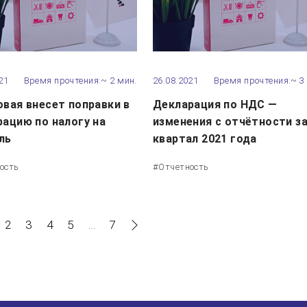
21
Время прочтения:~ 2 мин.
26.08.2021
Время прочтения:~ 3
овая внесет поправки в
Декларация по НДС —
рацию по налогу на
изменения с отчётности за
ль
квартал 2021 года
ость
#Отчетность
2
3
4
5
...
7