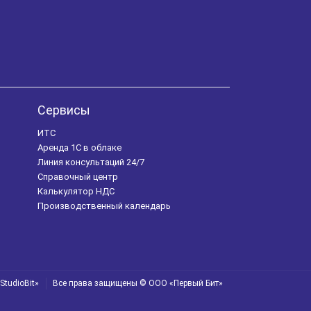
1С:Управление нашей фирмой 8
БИТ.ТЕЛЕФОНИЯ
ИТС
Сервисы 1С
БИТ.СТРОИТЕЛЬСТВО
Сервисы
Налоговый вычет
НДФЛ
ИТС
Аренда 1С в облаке
БИТ.Управление медицинским центром
Линия консультаций 24/7
Справочный центр
Налоговая проверка
Калькулятор НДС
Производственный календарь
Налоговая отчётность
Уроки программистов
Обучение 1С
StudioBit»
Все права защищены © ООО «Первый Бит»
Управление задолженностью