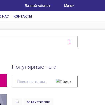
Личный кабинет
Минск
О НАС
КОНТАКТЫ
Популярные теги
Поиск
по
тегам...
1С
Автоматизация