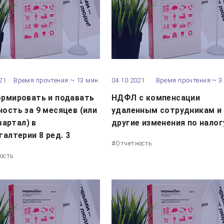
21
Время прочтения:~ 13 мин.
04.10.2021
Время прочтения:~ 3
ормировать и подавать
НДФЛ с компенсации
ость за 9 месяцев (или
удаленным сотрудникам и
квартал) в
другие изменения по налог
галтерии 8 ред. 3
#Отчетность
ость