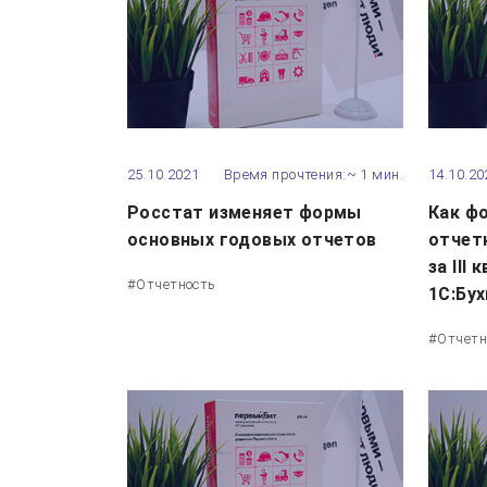
25.10.2021
Время прочтения:~ 1 мин.
14.10.20
Росстат изменяет формы
Как ф
основных годовых отчетов
отчетн
за III 
#Отчетность
1С:Бух
#Отчетн