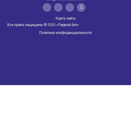
Электронные больничные
Карта сайта
Автоматизация сельского хозяйства
Все права защищены © ООО «Первый Бит»
Политика конфиденциальности
БИТ.Мобильное взыскание
БИТ.Управление задолженностью
Qlik Sense
IT
Прослеживаемость товаров
1С:Управление производственным предприятием
ФГИС "МЕРКУРИЙ"
1С:ERP Агропромышленный комплекс 2
Автоматизация компаний фарминдустрии
QlikView
БИТ:Коннектор
ЕГАИС
Маркировка молочной продукции