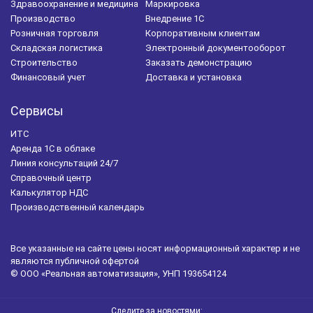
Здравоохранение и медицина
Маркировка
Маркировка 1С
Маркировка обуви
Производство
Внедрение 1С
Розничная торговля
Корпоративным клиентам
Налоговый учет
Управление персоналом
Складская логистика
Электронный документооборот
Строительство
Заказать демонстрацию
Автоматизация склада
Закупки
Финансовый учет
Доставка и установка
Бухгалтерская отчетность
Регламентированный учет
Сервисы
Оперативный учет
ЭТК
БИТ.Айболит
ИТС
1С-Битрикс
Фармацевтическая отрасль
Аренда 1С в облаке
Линия консультаций 24/7
1С:Розница
Справочный центр
Калькулятор НДС
1С:Зарплата и кадры государственного учреждения
Производственный календарь
ФСС
ЖКХ
БИТ.ЖКХ
Управляющие компании
Все указанные на сайте цены носят информационный характер и не
БИТ.Бизнес-Анализ
являются публичной офертой
© ООО «Реальная автоматизация», УНП 193654124
Автоматизация медицинского центра
БИТ.Медицина
1С:Управление автотранспортом
БИТ.CRM
Следите за новостями: