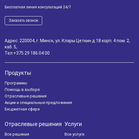
Бесплатная линия консультаций 24/7
Уроки программистов
Обучение 1С
Заказать звонок
Управление задолженностью
Шпаргалка для бухгалтера
WMS
Адрес: 220004, г. Минск, ул. Клары Цеткин д.18 корп. 4 пом. 2,
каб. 5,
Управление складом
1С:Фитнес клуб
Тел:
+375 29 186 04 00
Автоматизация салона красоты
Маркировка лекарственных препаратов
1С-ЭДО
Продукты
Программы
Расчет зарплаты
Учет готовой продукции
Помощь в выборе
Инвентаризация
RFID
Отраслевые решения
Акции и специальные предложения
1C:Комплексная автоматизация
Работа с клиентами
Бюджетная сфера
Управление запасами
Удаленная работа
Отраслевые решения
Услуги
Мобильное приложение
Складской учет
Все решения
Все услуги