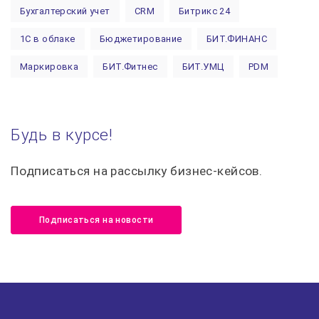
Бухгалтерский учет
CRM
Битрикс 24
1С в облаке
Бюджетирование
БИТ.ФИНАНС
Маркировка
БИТ.Фитнес
БИТ.УМЦ
PDM
Автоматизация строительства
1С:Предприятие
Курсы 1С
МСФО
1С:Управление торговлей
Будь в курсе!
1С:Управление холдингом
Финансовый учет
Подписаться на рассылку бизнес-кейсов.
Управленческий учет
Лицензии 1С
Поддержка 1С
1С:Управление нашей фирмой 8
БИТ.ТЕЛЕФОНИЯ
Подписаться на новости
ИТС
Сервисы 1С
БИТ.СТРОИТЕЛЬСТВО
Налоговый вычет
НДФЛ
БИТ.Управление медицинским центром
Налоговая проверка
Налоговая отчётность