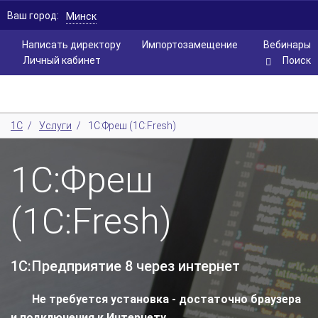
Ваш город:
Минск
Написать директору
Импортозамещение
Вебинары
Личный кабинет
Поиск
1С
/
Услуги
/
1С:Фреш (1C:Fresh)
1С:Фреш
(1C:Fresh)
1С:Предприятие 8 через интернет
Не требуется установка - достаточно браузера
и подключения к Интернету