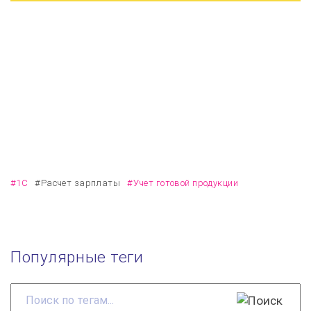
Автоматизация основных бизнес-процессов на
базе 1С:Комплексной автоматизации 8 в
производственной компании ООО
«МЕДСПЕЦТРУБ»
#1С
#Расчет зарплаты
#Учет готовой продукции
Популярные теги
Поиск
по