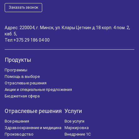
Заказать звонок
Управление задолженностью
Шпаргалка для бухгалтера
WMS
Адрес: 220004, г. Минск, ул. Клары Цеткин д.18 корп. 4 пом. 2,
каб. 5,
Управление складом
1С:Фитнес клуб
Тел:
+375 29 186 04 00
Автоматизация салона красоты
Маркировка лекарственных препаратов
1С-ЭДО
Продукты
Программы
Расчет зарплаты
Учет готовой продукции
Помощь в выборе
Инвентаризация
RFID
Отраслевые решения
Акции и специальные предложения
1C:Комплексная автоматизация
Работа с клиентами
Бюджетная сфера
Управление запасами
Удаленная работа
Отраслевые решения
Услуги
Мобильное приложение
Складской учет
Все решения
Все услуги
Здравоохранение и медицина
Маркировка
Маркировка 1С
Маркировка обуви
Производство
Внедрение 1С