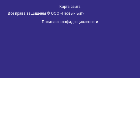
Карта сайта
Автоматизация сельского хозяйства
Все права защищены © ООО «Первый Бит»
Политика конфиденциальности
БИТ.Мобильное взыскание
БИТ.Управление задолженностью
Qlik Sense
IT
Прослеживаемость товаров
1С:Управление производственным предприятием
ФГИС "МЕРКУРИЙ"
1С:ERP Агропромышленный комплекс 2
Автоматизация компаний фарминдустрии
QlikView
БИТ:Коннектор
ЕГАИС
Маркировка молочной продукции
Бухгалтерские термины и определения