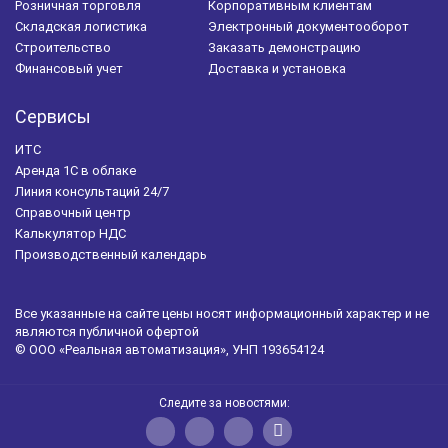
Розничная торговля
Корпоративным клиентам
Налоговый учет
Управление персоналом
Складская логистика
Электронный документооборот
Строительство
Заказать демонстрацию
Автоматизация склада
Закупки
Финансовый учет
Доставка и установка
Бухгалтерская отчетность
Регламентированный учет
Сервисы
Оперативный учет
ЭТК
БИТ.Айболит
ИТС
1С-Битрикс
Фармацевтическая отрасль
Аренда 1С в облаке
Линия консультаций 24/7
1С:Розница
Справочный центр
Калькулятор НДС
1С:Зарплата и кадры государственного учреждения
Производственный календарь
ФСС
ЖКХ
БИТ.ЖКХ
Управляющие компании
Все указанные на сайте цены носят информационный характер и не
БИТ.Бизнес-Анализ
являются публичной офертой
© ООО «Реальная автоматизация», УНП 193654124
Автоматизация медицинского центра
БИТ.Медицина
1С:Управление автотранспортом
БИТ.CRM
Следите за новостями:
Электронные больничные