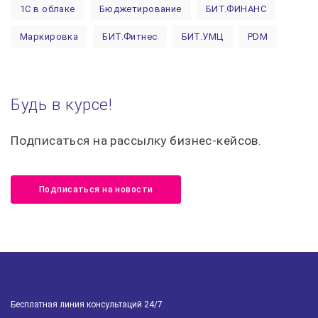
1С в облаке
Бюджетирование
БИТ.ФИНАНС
Маркировка
БИТ.Фитнес
БИТ.УМЦ
PDM
Автоматизация строительства
1С:Предприятие
Курсы 1С
МСФО
1С:Управление торговлей
Будь в курсе!
1С:Управление холдингом
Финансовый учет
Подписаться на рассылку бизнес-кейсов.
Управленческий учет
Лицензии 1С
Поддержка 1С
1С:Управление нашей фирмой 8
БИТ.ТЕЛЕФОНИЯ
Подписаться на новости
ИТС
Сервисы 1С
БИТ.СТРОИТЕЛЬСТВО
Налоговый вычет
НДФЛ
БИТ.Управление медицинским центром
Налоговая проверка
Налоговая отчётность
Бесплатная линия консультаций 24/7
Уроки программистов
Обучение 1С