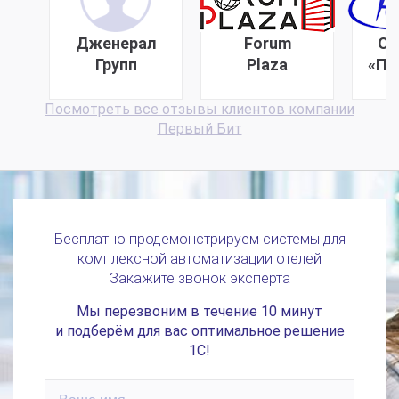
Дженерал
Forum
ОА
Групп
Plaza
«Пр
Посмотреть все отзывы клиентов компании
Первый Бит
Бесплатно продемонстрируем системы для
комплексной автоматизации отелей
Закажите звонок эксперта
Мы перезвоним в течение 10 минут
и подберём для вас оптимальное решение
1С!