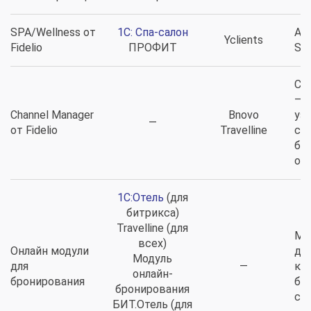
SPA/Wellness от
1C: Спа-салон
Ав
Yclients
Fidelio
ПРОФИТ
SP
Cha
– 
Channel Manager
Bnovo
уз
—
от Fidelio
Travelline
со
бук
об
1C:Отель
(для
битрикса)
Travelline (для
Мо
всех)
Онлайн модули
для
Модуль
для
—
кл
онлайн-
бронирования
бр
бронирования
сай
БИТ.Отель (для