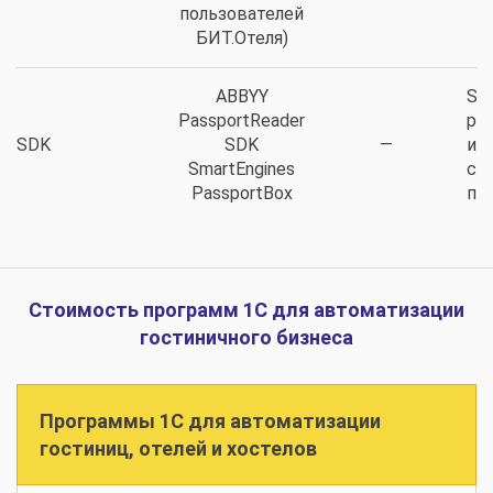
пользователей
БИТ.Отеля)
ABBYY
SD
PassportReader
ра
SDK
SDK
—
ин
SmartEngines
ск
PassportBox
па
Стоимость программ 1С для автоматизации
гостиничного бизнеса
Программы 1С для автоматизации
гостиниц, отелей и хостелов