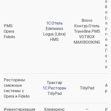
ос
би
пр
(за
Bnovo
1C:Отель
пр
PMS:
Контур.Отель
Edelweiss
усл
Opera
Travelline.PMS
Logus (Libra)
го
Fidelio
VOTBOX
HMS
пи
MAXIBOOKING
ме
Пе
ос
тр
от
Рестораны:
Трактир
смежные
Ав
1С:Ресторан
TillyPad
системы с
ре
TillyPad
Opera и Fidelio
Инвентаризация
Клеверенс
—
Ин