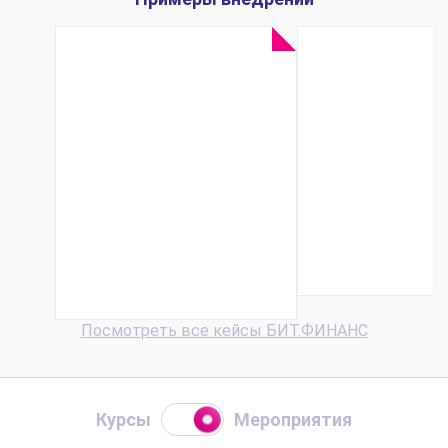
Нефтедобывающая
Производи
компания УК
продукции
«Спектр» с
офтальмохи
помощью
«Репер-НН»
БИТ.ФИНАНС
раза уско
ускорила сбор
обработ
план-факта по
заявок ..
БДДС...
Посмотреть все кейсы БИТ.ФИНАНС
Курсы
Мероприятия