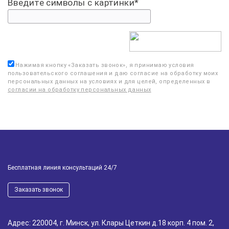
Введите символы с картинки
*
Нажимая кнопку «
Заказать звонок
», я принимаю условия
пользовательского соглашения и даю согласие на обработку моих
персональных данных на условиях и для целей, определенных в
согласии на обработку персональных данных
Бесплатная линия консультаций 24/7
Заказать звонок
Адрес: 220004, г. Минск, ул. Клары Цеткин д.18 корп. 4 пом. 2,