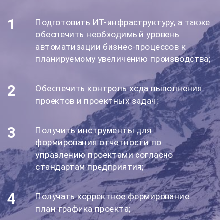
1
Подготовить ИТ-инфраструктуру, а также
обеспечить необходимый уровень
автоматизации бизнес-процессов к
планируемому увеличению производства;
2
Обеспечить контроль хода выполнения
проектов и проектных задач;
3
Получить инструменты для
формирования отчетности по
управлению проектами согласно
стандартам предприятия;
4
Получать корректное формирование
план-графика проекта;