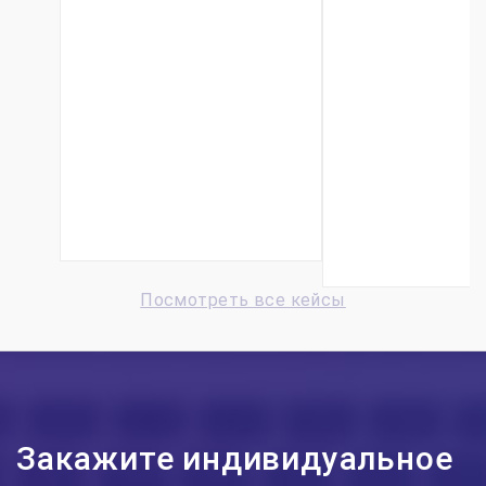
Внедрение
Фонд
1С:РМ
поддерж
Управление
проект
проектами
национал
КОРП для
техничес
строительной
инициат
проектной
автоматиз
организации
мониторин
у...
Посмотреть все кейсы
Закажите индивидуальное