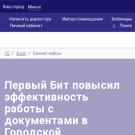
Ваш город:
Минск
Написать директору
Импортозамещение
Вебинары
Личный кабинет
Поиск
1С
/
Блог
/
Бизнес-кейсы
Первый Бит повысил
эффективность
работы с
документами в
Городской