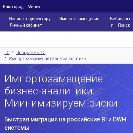
Ваш город:
Минск
Написать директору
Импортозамещение
Вебинары
Личный кабинет
Поиск
1С
/
Программы 1С
/
Импортозамещение бизнес-аналитики
Импортозамещение
бизнес-аналитики.
Миинимизируем риски
Быстрая миграция на российские BI и DWH
системы