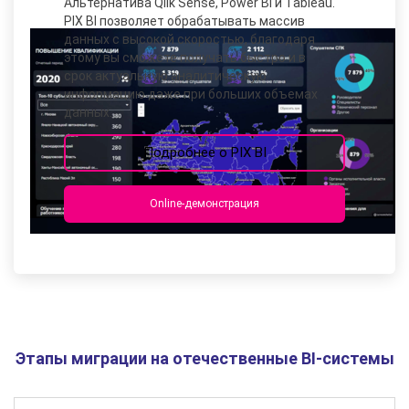
Альтернатива Qlik Sense, Power BI и Tableau.
PIX BI позволяет обрабатывать массив
данных с высокой скоростью, благодаря
этому вы сможете получать быстро и в
срок актуальную аналитическую
информацию даже при больших объемах
данных.
Подробнее о PIX BI
Online-демонстрация
Этапы миграции на отечественные BI-системы