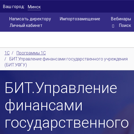
Ваш город:
Минск
Написать директору
Импортозамещение
Вебинары
Личный кабинет
Поиск
1С
/
Программы 1С
/
БИТ.Управление финансами государственного учреждения
(БИТ.УФГУ)
БИТ.Управление
финансами
государственного