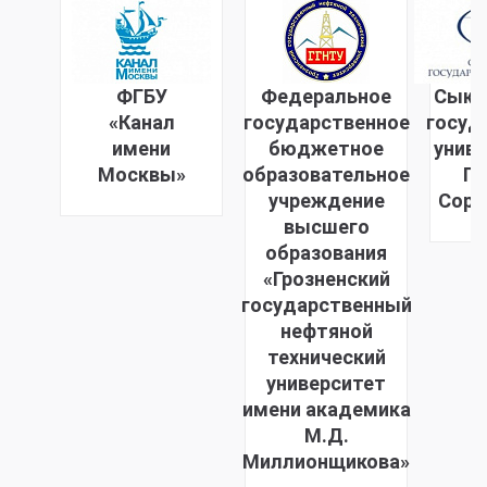
ФГБУ
Федеральное
Сыкт
«Канал
государственное
госуд
имени
бюджетное
униве
Москвы»
образовательное
Пи
учреждение
Соро
высшего
образования
«Грозненский
государственный
нефтяной
технический
университет
имени академика
М.Д.
Миллионщикова»